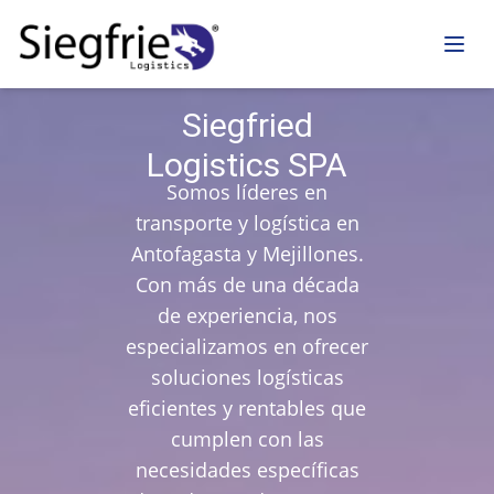
Siegfried
Siegfried
Logistics SPA
Logistics SPA
Somos líderes en
Somos líderes en
transporte y logística en
transporte y logística en
Antofagasta y Mejillones.
Antofagasta y Mejillones.
Con más de una década
Con más de una década
de experiencia, nos
de experiencia, nos
especializamos en ofrecer
especializamos en ofrecer
soluciones logísticas
soluciones logísticas
eficientes y rentables que
eficientes y rentables que
cumplen con las
cumplen con las
necesidades específicas
necesidades específicas
de cada uno de nuestros